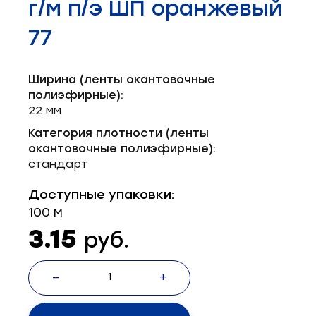
г/м п/э ШП оранжевый
Запчасти для швейного оборудования
21
77
Запчасти: иглы
3
Нетканые материалы
2
Ширина (ленты окантовочные
полиэфирные):
Установочное оборудование
8
22 мм
Категория плотности (ленты
окантовочные полиэфирные):
стандарт
Доступные упаковки:
100 м
3.15
руб.
—
+