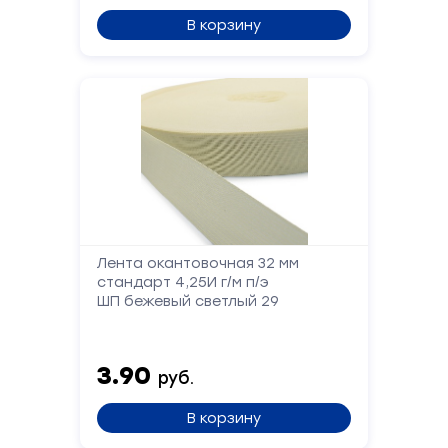
В корзину
Форма
обратной
связи
Лента окантовочная 32 мм
стандарт 4,25И г/м п/э
ШП бежевый светлый 29
Заполните
форму,
и
мы
3.90
руб.
вам
перезвоним
В корзину