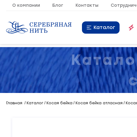
О компании
Блог
Контакты
Сотруднич
Каталог
Нитки
16
Катало
Молния
9
Резинка
10
Кант
7
Главная
Каталог
Косая бейка
Косая бейка атласная
Косая
Лента
20
Металлопластиковая
21
фурнитура