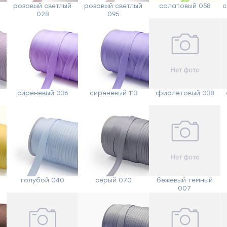
розовый светлый
розовый светлый
салатовый 058
с
028
095
Форма
обратной
сиреневый 036
сиреневый 113
фиолетовый 038
связи
Заполните
форму,
голубой 040
серый 070
бежевый темный
и
007
мы
вам
перезвоним