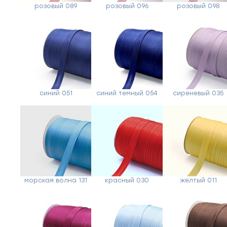
розовый 089
розовый 096
розовый 098
синий 051
синий темный 054
сиреневый 035
морская волна 131
красный 030
желтый 011