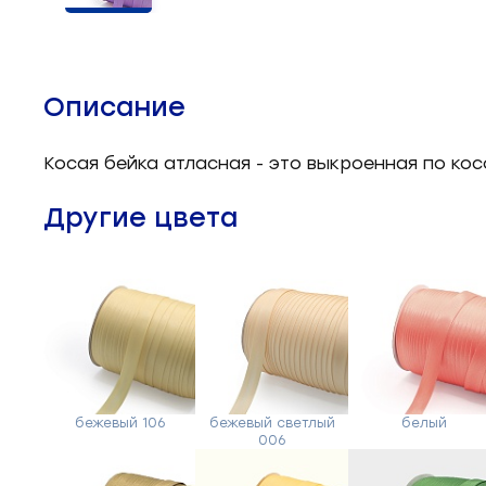
Челночные устройства
3
Приспособления для ШМ
15
Описание
Запчасти для швейного
21
оборудования
Косая бейка атласная - это выкроенная по ко
Запчасти: иглы
3
Другие цвета
Нетканые материалы
2
Установочное оборудование
8
бежевый 106
бежевый светлый
белый
006