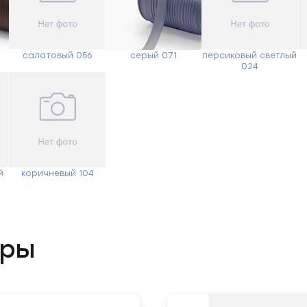
Ваше
имя
салатовый 056
серый 071
персиковый светлый
024
Телефон
Сообщение
й
коричневый 104
ары
Отправить