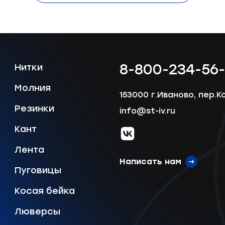
8-800-234-56
Нитки
Молния
153000 г.Иваново, пер.К
Резинки
info@st-iv.ru
Кант
vk.com
Лента
Написать нам
Пуговицы
Косая бейка
Люверсы