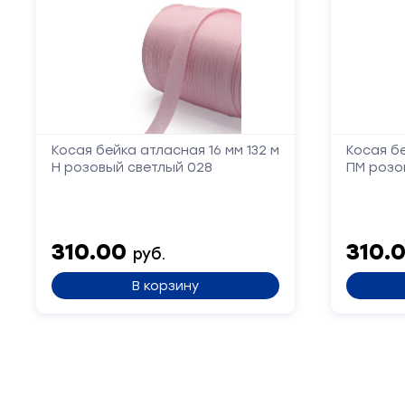
Косая бейка атласная 16 мм 132 м
Косая бе
Н розовый светлый 028
ПМ розо
310.00
310.
руб.
В корзину