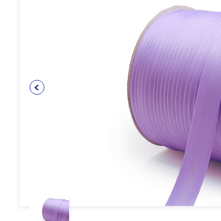
Упаковочные материалы
12
Пуговицы
5
Клеевые и прокладочные
5
материалы
Косая бейка
3
Кружево
6
Шнуры
4
Прикладные материалы
4
Ткань подкладочная
0
Товары для маркировки
8
Утеплители и наполнители
3