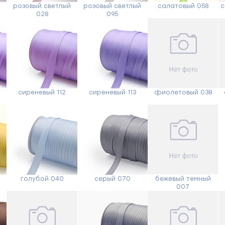
розовый светлый
розовый светлый
салатовый 058
с
028
095
Форма
обратной
сиреневый 112
сиреневый 113
фиолетовый 038
связи
Заполните
форму,
голубой 040
серый 070
бежевый темный
и
007
мы
вам
перезвоним