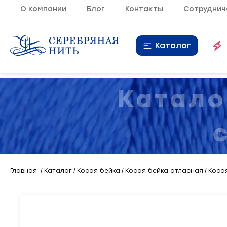
О компании
Блог
Контакты
Сотруднич
Каталог
Нитки
16
Катало
Молния
9
Резинка
10
Кант
7
Главная
Каталог
Косая бейка
Косая бейка атласная
Косая
Лента
20
Металлопластиковая
21
фурнитура