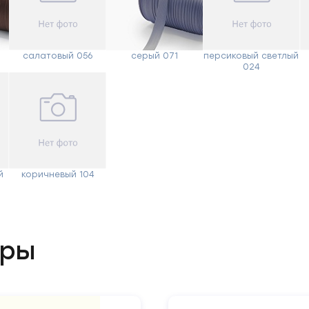
Ваше
имя
салатовый 056
серый 071
персиковый светлый
024
Телефон
Сообщение
й
коричневый 104
ары
Отправить