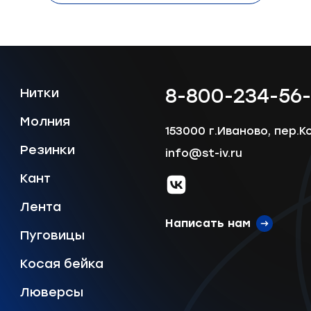
8-800-234-56
Нитки
Молния
153000 г.Иваново, пер.К
Резинки
info@st-iv.ru
Кант
vk.com
Лента
Написать нам
Пуговицы
Косая бейка
Люверсы