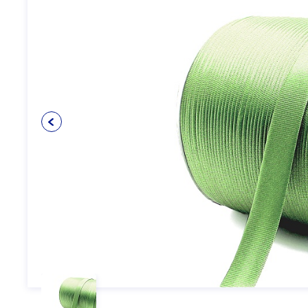
Упаковочные материалы
12
Пуговицы
5
Клеевые и прокладочные
5
материалы
Косая бейка
3
Кружево
6
Шнуры
4
Прикладные материалы
4
Ткань подкладочная
0
Товары для маркировки
8
Утеплители и наполнители
3