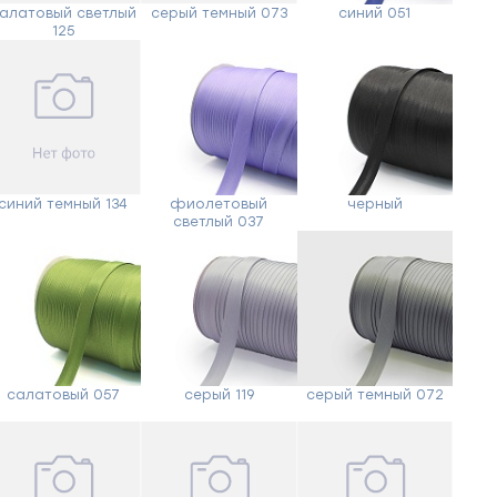
алатовый светлый
серый темный 073
синий 051
125
синий темный 134
фиолетовый
черный
светлый 037
салатовый 057
серый 119
серый темный 072