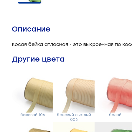
Челночные устройства
3
Приспособления для ШМ
15
Описание
Запчасти для швейного
21
оборудования
Косая бейка атласная - это выкроенная по ко
Запчасти: иглы
3
Другие цвета
Нетканые материалы
2
Установочное оборудование
8
бежевый 106
бежевый светлый
белый
006