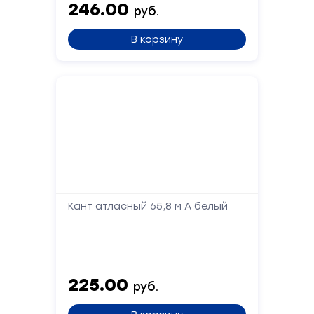
246.00
обратной
руб.
связи
В корзину
Заполните
форму,
и
мы
вам
перезвоним
Ваше
имя
Кант атласный 65,8 м А белый
Телефон
225.00
руб.
Сообщение