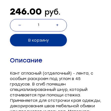
Запчасти для швейного оборудования
21
246.00
руб.
Запчасти: иглы
3
—
+
Нетканые материалы
2
Установочное оборудование
8
В корзину
Описание
Кант атласный (отделочный) - лента, с
особым раскроем под углом в 45
градусов. В сгиб помещен
специализированный шнур, который
стачивается при помощи стежка.
Применяется для отстрочки края одежды,
декорирования швов мебельной обивки