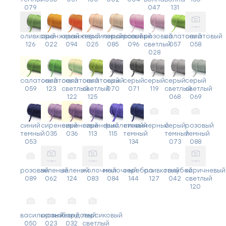
079
047
131
оливковый
оранжевый
оранжевый
персиковый
персиковый
розовый
розовый
салатовый
салатовый
126
022
094
025
085
096
светлый
057
058
028
салатовый
салатовый
салатовый
салатовый
серый
серый
серый
серый
серый
059
123
светлый
светлый
070
071
119
светлый
светлый
122
125
068
069
синий
сиреневый
сиреневый
сиреневый
фиолетовый
синий
черный
серый
розовый
темный
035
036
113
115
темный
темный
темный
053
134
073
088
розовый
зеленый
зеленый
молочный
молочный
серебро
оливковый
голубой
коричневый
089
062
124
083
084
144
127
042
светлый
120
васильковый
оранжевый
бордовый
персиковый
050
023
032
светлый