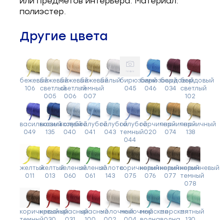
или предметов интерьера. Материал:
полиэстер.
Другие цвета
бежевый
бежевый
бежевый
бежевый
белый
бирюзовый
бирюзовый
бордовый
бордовый
106
светлый
светлый
темный
045
046
034
светлый
005
006
007
102
васильковый
васильковый
голубой
голубой
голубой
голубой
горчичный
горчичный
горчичный
049
135
040
041
043
темный
020
074
138
044
желтый
желтый
зеленый
зеленый
золото
коричневый
коричневый
коричневый
коричневый
011
013
060
061
143
075
076
077
темный
078
коричневый
красный
красный
красный
молочный
молочный
морская
морская
мятный
темный
030
031
100
002
004
волна
волна
130