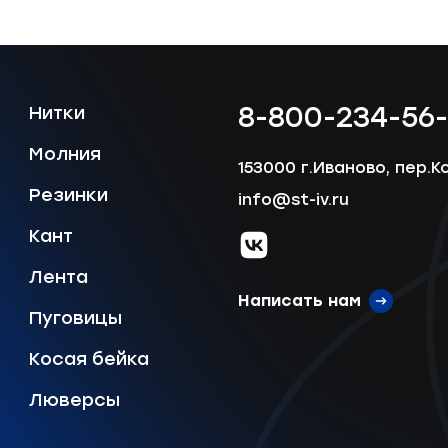
8-800-234-56
Нитки
Молния
153000 г.Иваново, пер.К
Резинки
info@st-iv.ru
Кант
vk.com
Лента
Написать нам
Пуговицы
Косая бейка
Люверсы