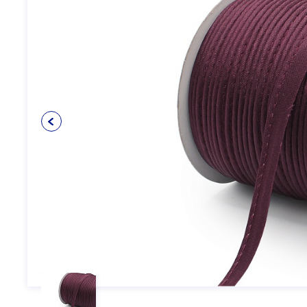
Упаковочные материалы
12
Пуговицы
5
Клеевые и прокладочные
5
материалы
Косая бейка
3
Кружево
6
Шнуры
4
Прикладные материалы
4
Ткань подкладочная
0
Товары для маркировки
8
Утеплители и наполнители
3