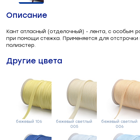
Челночные устройства
3
Описание
Приспособления для ШМ
15
Кант атласный (отделочный) - лента, с особым 
при помощи стежка. Применяется для отстрочки
Запчасти для швейного
21
полиэстер.
оборудования
Другие цвета
Запчасти: иглы
3
Нетканые материалы
2
Установочное оборудование
8
бежевый 106
бежевый светлый
бежевый светлый
005
006