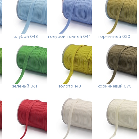
голубой 043
голубой темный 044
горчичный 020
зеленый 061
золото 143
коричневый 075