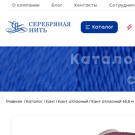
О компании
Блог
Контакты
Сотруднич
Каталог
Нитки
16
Катало
Молния
9
Резинка
10
Кант
7
Главная
Каталог
Кант
Кант атласный
Кант атласный 65,8 
Лента
20
Металлопластиковая
21
фурнитура