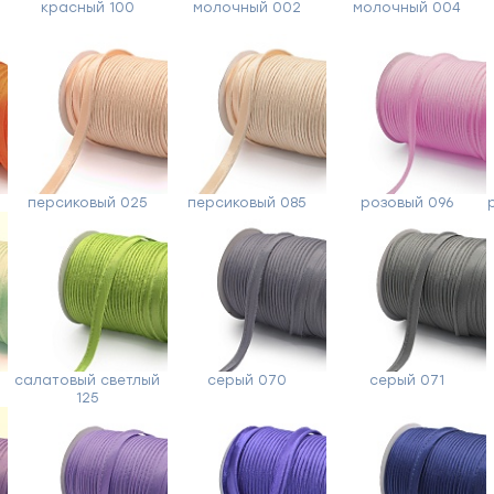
красный 100
молочный 002
молочный 004
Форма
обратной
персиковый 025
персиковый 085
розовый 096
связи
Заполните
форму,
й
салатовый светлый
серый 070
серый 071
и
125
мы
вам
перезвоним