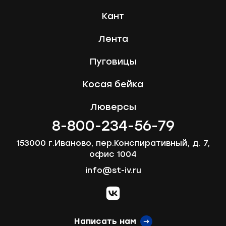
форму,
Запчасти для швейного оборудования
21
и
Кант
мы
Запчасти: иглы
3
вам
Лента
перезвоним
Нетканые материалы
2
Пуговицы
Ваше
Установочное оборудование
имя
8
Косая бейка
Люверсы
Телефон
8-800-234-56-79
153000 г.Иваново, пер.Конспиративный, д. 7,
Сообщение
офис 1004
info@st-iv.ru
vk.com
Написать нам