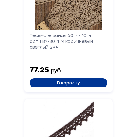
Форма
Тесьма вязаная 60 мм 10 м
арт.TBY-3014 М коричневый
обратной
светлый 294
связи
77.25
Заполните
руб.
форму,
В корзину
и
мы
вам
перезвоним
Ваше
имя