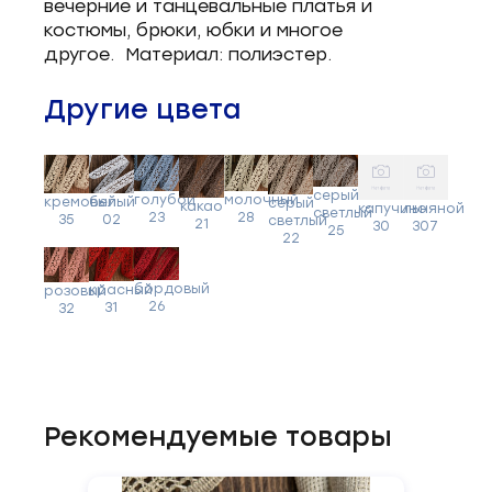
вечерние и танцевальные платья и
костюмы, брюки, юбки и многое
другое. Материал: полиэстер.
Другие цвета
серый
голубой
молочный
кремовый
белый
серый
какао
капучино
льняной
светлый
23
28
35
02
светлый
21
30
307
25
22
бордовый
красный
розовый
26
31
32
Рекомендуемые товары