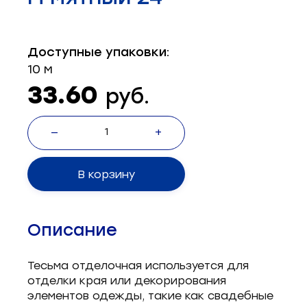
Запчасти для швейного оборудования
21
Запчасти: иглы
3
Доступные упаковки:
10 м
Нетканые материалы
2
33.60
руб.
Установочное оборудование
8
—
+
В корзину
Описание
Тесьма отделочная используется для
отделки края или декорирования
элементов одежды, такие как свадебные