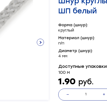
Шнур круглый
Нитки х/б
Лента брючная
Пряжка
Окантователь
Масленка
Паты
Нитки швейные
Лента декоративная
Серводвигатель
ШП белый
Лента корсажная
Блочка
Масло
Пукля
Смазка
Хольнитен
Механизм
Шляпка
Тэн
Форма (шнур):
Ножи
круглый
Материал (шнур):
п/п
Диаметр (шнур):
4 мм
Доступные упаковки
100 м
1.90
руб.
—
+