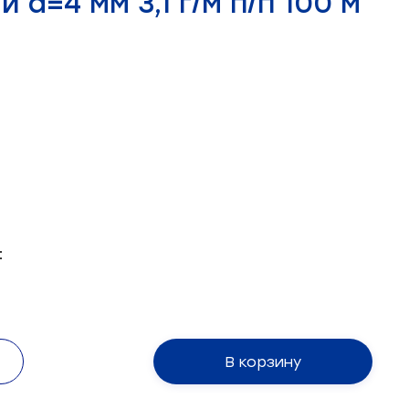
 d=4 мм 3,1 г/м п/п 100 м
:
В корзину