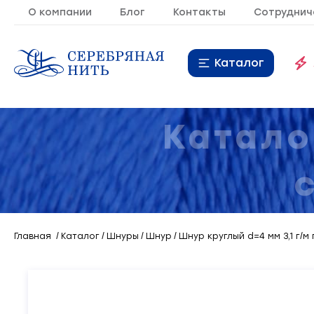
О компании
Блог
Контакты
Сотруднич
Каталог
Нитки
16
Катало
Молния
9
Резинка
10
Кант
7
Главная
Каталог
Шнуры
Шнур
Шнур круглый d=4 мм 3,1 г/м
Лента
20
Металлопластиковая
21
фурнитура