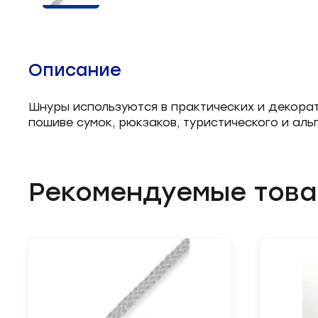
Челночные устройства
3
Приспособления для ШМ
15
Описание
Запчасти для швейного
21
оборудования
Шнуры используются в практических и декорат
пошиве сумок, рюкзаков, туристического и ал
Запчасти: иглы
3
Нетканые материалы
2
Рекомендуемые тов
Установочное оборудование
8