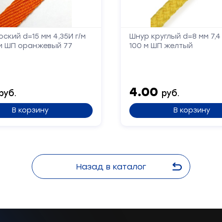
Заполните
форму,
ский d=15 мм 4,35И г/м
Шнур круглый d=8 мм 7,4 
и
 м ШП оранжевый 77
100 м ШП желтый
мы
вам
перезвоним
4.00
руб.
руб.
Ваше
имя
В корзину
В корзину
Телефон
Назад в каталог
Сообщение