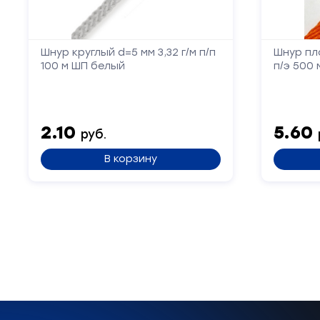
Шнур круглый d=5 мм 3,32 г/м п/п
Шнур пло
100 м ШП белый
п/э 500
2.10
5.60
руб.
В корзину