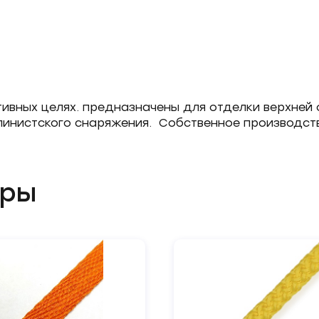
ивных целях. предназначены для отделки верхней 
ьпинистского снаряжения. Собственное производст
ары
Форма
обратной
связи