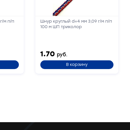
г/м п/п
Шнур круглый d=4 мм 3,09 г/м п/п
100 м ШП триколор
1.70
руб.
В корзину