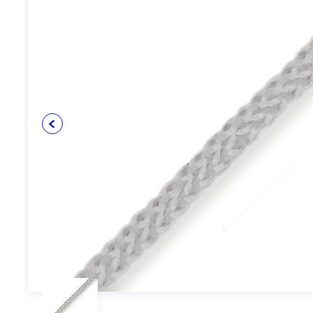
Упаковочные материалы
12
Пуговицы
5
Клеевые и прокладочные
5
материалы
Косая бейка
3
Кружево
6
Шнуры
4
Прикладные материалы
4
Ткань подкладочная
0
Товары для маркировки
8
Утеплители и наполнители
3