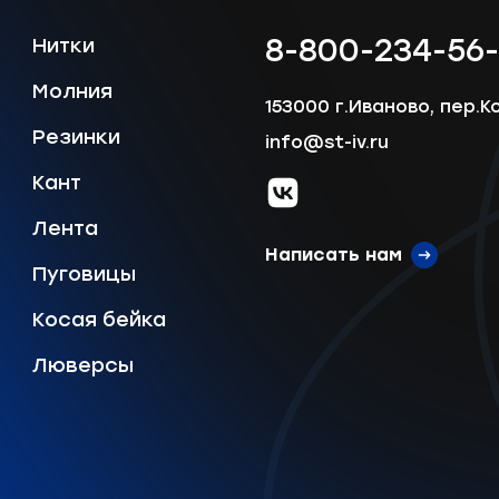
8-800-234-56
Нитки
Молния
153000 г.Иваново, пер.К
Отправить
Резинки
info@st-iv.ru
Кант
vk.com
Лента
Написать нам
Пуговицы
Косая бейка
Люверсы