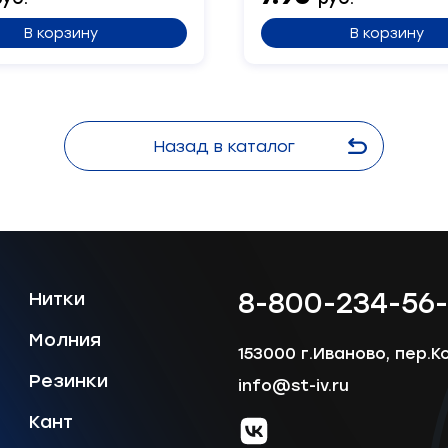
В корзину
В корзину
Сообщение
Назад в каталог
Отправить
8-800-234-56
Нитки
Молния
153000 г.Иваново, пер.К
Резинки
info@st-iv.ru
Кант
vk.com