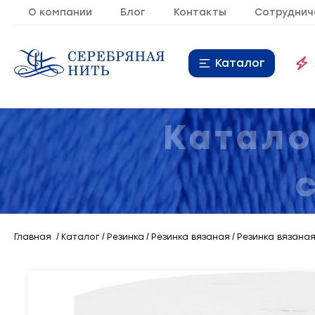
О компании
Блог
Контакты
Сотруднич
Каталог
Нитки
16
Катало
Молния
9
Резинка
10
Кант
7
Главная
Каталог
Резинка
Резинка вязаная
Резинка вязаная
Лента
20
Металлопластиковая
21
фурнитура