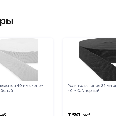
обратной
ары
связи
Заполните
форму,
и
мы
вам
перезвоним
 вязаная 40 мм эконом
Резинка вязаная 35 мм 
Ваше
имя
А белый
40 м С/А черный
Телефон
7.90
руб.
руб.