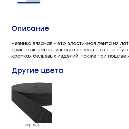
Челночные устройства
3
Приспособления для ШМ
15
Описание
Запчасти для швейного
21
оборудования
Резинка вязаная - это эластичная лента из ла
трикотажном производстве везде, где требуетс
Запчасти: иглы
3
кромках бельевых изделий, также при пошиве 
Нетканые материалы
2
Другие цвета
Установочное оборудование
8
черный