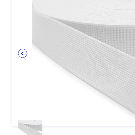
Упаковочные материалы
12
Пуговицы
5
Клеевые и прокладочные
5
материалы
Косая бейка
3
Кружево
6
Шнуры
4
Прикладные материалы
4
Ткань подкладочная
0
Товары для маркировки
8
Утеплители и наполнители
3