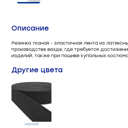
Челночные устройства
3
Приспособления для ШМ
15
Описание
Запчасти для швейного
21
оборудования
Резинка тканая - эластичная лента из латексн
производстве везде, где требуется достижение
Запчасти: иглы
3
изделий, также при пошиве купальных костюмо
Нетканые материалы
2
Другие цвета
Установочное оборудование
8
черный