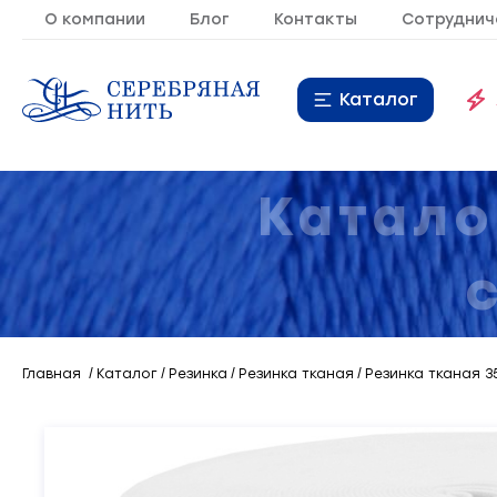
О компании
Блог
Контакты
Сотруднич
Каталог
Нитки
16
Катало
Молния
9
Резинка
10
Кант
7
Главная
Каталог
Резинка
Резинка тканая
Резинка тканая 3
Лента
20
Металлопластиковая
21
фурнитура