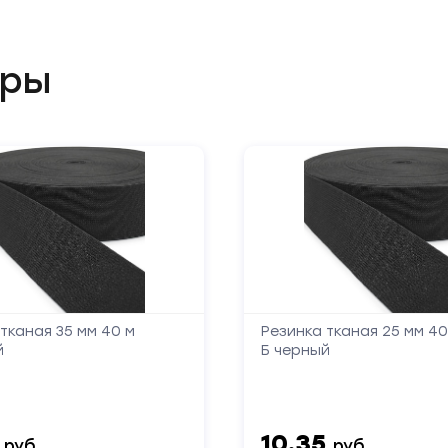
обратной
ары
связи
Заполните
форму,
и
мы
вам
перезвоним
тканая 35 мм 40 м
Резинка тканая 25 мм 40
Ваше
имя
й
Б черный
Телефон
5
10.35
руб.
руб.