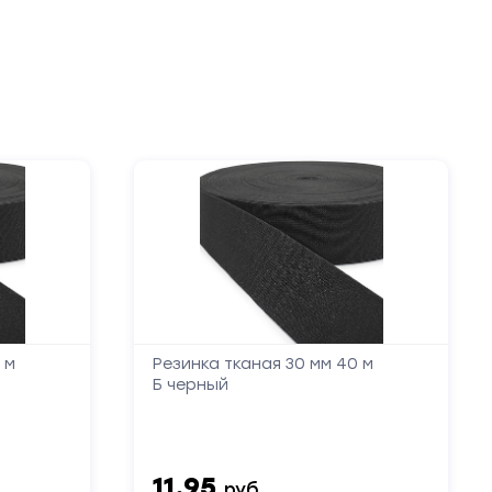
 м
Резинка тканая 30 мм 40 м
Б черный
11.95
руб.