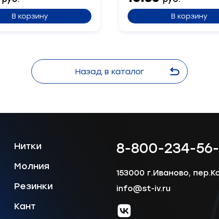
В корзину
В корзину
Сообщение
Назад в каталог
Отправить
8-800-234-56
Нитки
Молния
153000 г.Иваново, пер.К
Резинки
info@st-iv.ru
Кант
vk.com