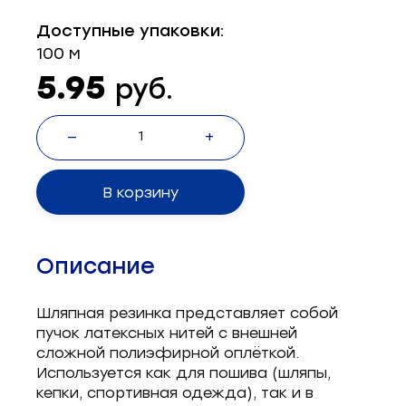
Запчасти для швейного оборудования
21
Доступные упаковки:
100 м
Запчасти: иглы
3
5.95
руб.
Нетканые материалы
2
—
+
Установочное оборудование
8
В корзину
Описание
Шляпная резинка представляет собой
пучок латексных нитей с внешней
сложной полиэфирной оплёткой.
Используется как для пошива (шляпы,
кепки, спортивная одежда), так и в