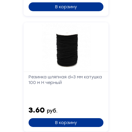
обратной
В корзину
связи
Заполните
форму,
и
мы
вам
перезвоним
Резинка шляпная d=3 мм катушка
Ваше
имя
100 м Н черный
Телефон
3.60
руб.
В корзину
Сообщение