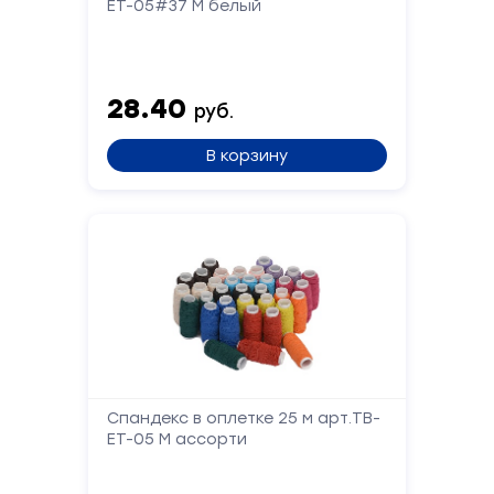
ET-05#37 М белый
Форма
28.40
руб.
обратной
связи
В корзину
Заполните
форму,
и
мы
вам
перезвоним
Ваше
имя
Спандекс в оплетке 25 м арт.TB-
ET-05 М ассорти
Телефон