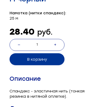
Запчасти для швейного оборудования
21
Намотка (нитки спандекс):
Запчасти: иглы
3
25 м
Нетканые материалы
2
28.40
руб.
Установочное оборудование
8
—
+
В корзину
Описание
Спандекс - эластичная нить (тонкая
резинка в нитяной оплетке).