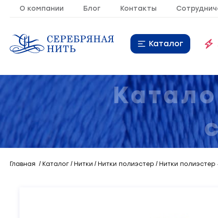
О компании
Блог
Контакты
Сотруднич
Каталог
Нитки
16
Катало
Молния
9
Резинка
10
Кант
7
Главная
Каталог
Нитки
Нитки полиэстер
Нитки полиэстер 
Лента
20
Металлопластиковая
21
фурнитура