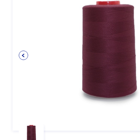
Упаковочные материалы
12
Пуговицы
5
Клеевые и прокладочные
5
материалы
Косая бейка
3
Кружево
6
Шнуры
4
Прикладные материалы
4
Ткань подкладочная
0
Товары для маркировки
8
Утеплители и наполнители
3