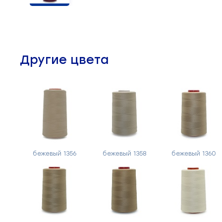
Челночные устройства
3
Приспособления для ШМ
15
Другие цвета
Запчасти для швейного
21
оборудования
Запчасти: иглы
3
Нетканые материалы
2
Установочное оборудование
8
бежевый 1356
бежевый 1358
бежевый 1360