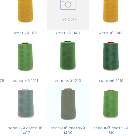
Заполните
форму,
и
мы
желтый 1139
желтый 1140
желтый 1142
вам
перезвоним
Ваше
имя
78
зеленый 1211
зеленый 1213
зеленый 1215
Телефон
Сообщение
зеленый светлый
зеленый светлый
зеленый светлый
1407
1409
1519