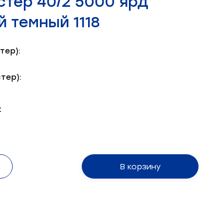
стер 40/2 5000 ярд
 темный 1118
тер):
тер):
:
В корзину