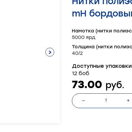
Нитки полиэ
Нитки х/б
Лента брючная
Пряжка
Окантователь
Масленка
Паты
Нитки швейные
Лента декоративная
Серводвигатель
mH бордовый
Лента корсажная
Блочка
Масло
Пукля
Смазка
Хольнитен
Механизм
Шляпка
Тэн
Намотка (нитки полиэс
Ножи
5000 ярд
Толщина (нитки полиэс
40/2
Доступные упаковки
12 боб
73.00
руб.
—
+