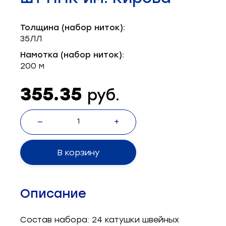
Запчасти для швейного оборудования
21
Толщина (набор ниток):
Запчасти: иглы
3
35ЛЛ
Нетканые материалы
2
Намотка (набор ниток):
200 м
Установочное оборудование
8
355.35
руб.
—
+
В корзину
Описание
Состав набора: 24 катушки швейных