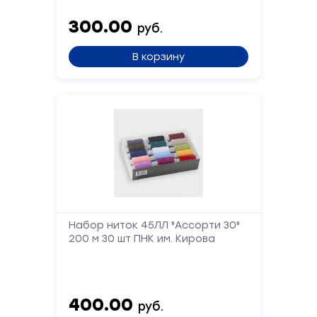
300.00
руб.
Форма
обратной
В корзину
связи
Заполните
форму,
и
мы
вам
перезвоним
Набор ниток 45ЛЛ "Ассорти 30"
Ваше
имя
200 м 30 шт ПНК им. Кирова
Телефон
400.00
руб.