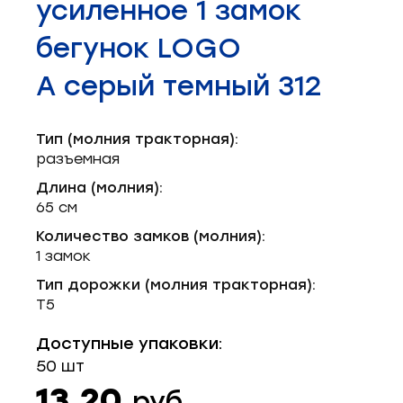
усиленное 1 замок
Запчасти для швейного оборудования
21
бегунок LOGO
Запчасти: иглы
3
А серый темный 312
Нетканые материалы
2
Установочное оборудование
8
Тип (молния тракторная):
разъемная
Длина (молния):
65 см
Количество замков (молния):
1 замок
Тип дорожки (молния тракторная):
Т5
Доступные упаковки:
50 шт
13.20
руб.