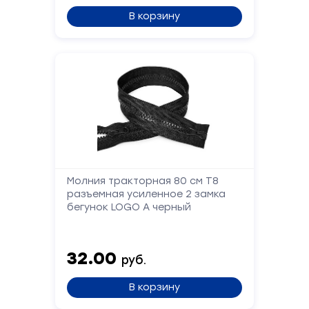
В корзину
Форма
обратной
связи
Молния тракторная 80 см Т8
разъемная усиленное 2 замка
бегунок LOGO А черный
Заполните
форму,
и
32.00
мы
руб.
вам
перезвоним
В корзину