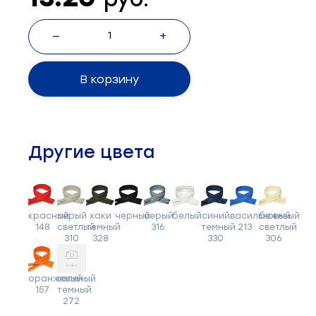
—
+
В корзину
Другие цвета
красный
серый
хаки
черный
серый
белый
синий
васильковый
бежевый
148
светлый
темный
316
темный
213
светлый
310
328
330
306
оранжевый
зеленый
157
темный
272