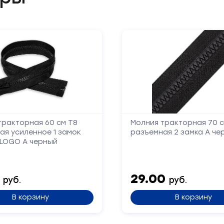
обратной
связи
Заполните
форму,
и
мы
вам
перезвоним
тракторная 60 см Т8
Молния тракторная 70 с
ая усиленное 1 замок
разъемная 2 замка А че
 LOGO А черный
Ваше
имя
0
29.00
руб.
руб.
Телефон
В корзину
В корзину