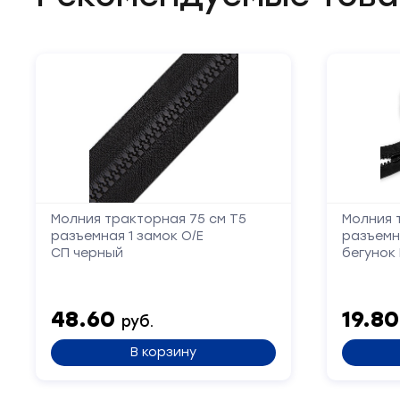
Молния тракторная 75 см Т5
Молния 
разъемная 1 замок О/Е
разъемн
СП черный
бегунок
48.60
19.8
руб.
В корзину