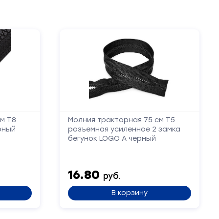
м Т8
Молния тракторная 75 см Т5
рный
разъемная усиленное 2 замка
бегунок LOGO А черный
16.80
руб.
В корзину