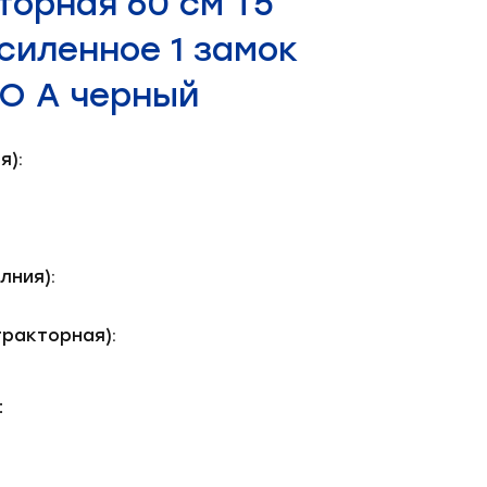
торная 60 см Т5
силенное 1 замок
O А черный
я):
лния):
тракторная):
: