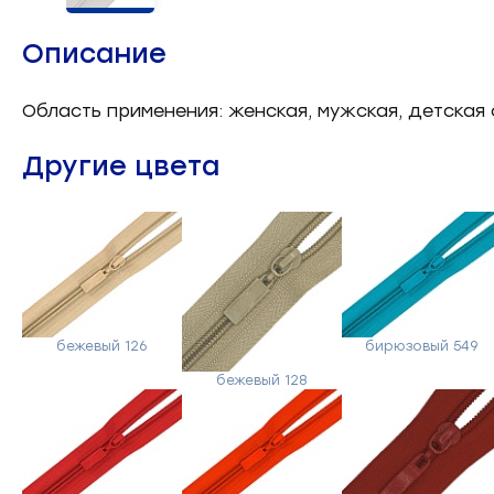
Челночные устройства
3
Описание
Приспособления для ШМ
15
Область применения: женская, мужская, детская 
Запчасти для швейного
21
Другие цвета
оборудования
Запчасти: иглы
3
Нетканые материалы
2
Установочное оборудование
8
бежевый 126
бирюзовый 549
бежевый 128