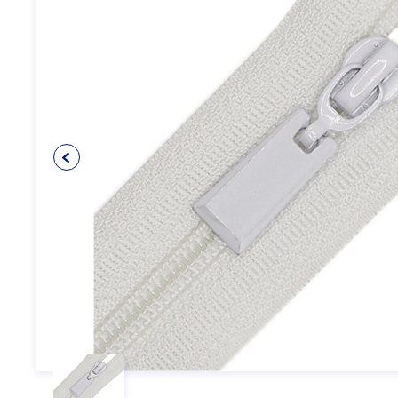
Упаковочные материалы
12
Пуговицы
5
Клеевые и прокладочные
5
материалы
Косая бейка
3
Кружево
6
Шнуры
4
Прикладные материалы
4
Ткань подкладочная
0
Товары для маркировки
8
Утеплители и наполнители
3