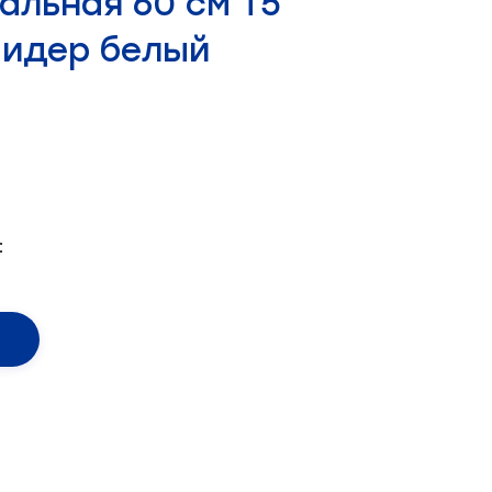
альная 60 см Т5
Лидер белый
: