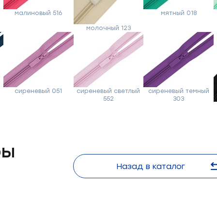
Форма
малиновый 516
мятный 018
молочный 123
обратной
связи
сиреневый 051
сиреневый светлый
сиреневый темный
Заполните
552
303
форму,
и
мы
вам
ры
перезвоним
Назад в каталог
Ваше
имя
Телефон