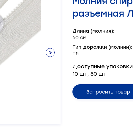
Молния спир
Нитки х/б
Лента брючная
Пряжка
Окантователь
Масленка
Паты
Нитки швейные
Лента декоративная
Серводвигатель
разъемная 
Лента корсажная
Блочка
Масло
Пукля
Смазка
Хольнитен
Механизм
Шляпка
Тэн
Длина (молния):
Ножи
60 см
Тип дорожки (молнии):
Т5
Доступные упаковки
10 шт, 50 шт
Запросить товар