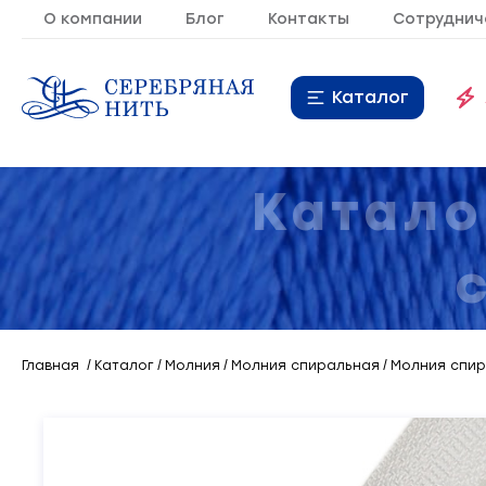
О компании
Блог
Контакты
Сотруднич
Каталог
Нитки
16
Катало
Молния
9
Резинка
10
Кант
7
Главная
Каталог
Молния
Молния спиральная
Молния спир
Лента
20
Металлопластиковая
21
фурнитура