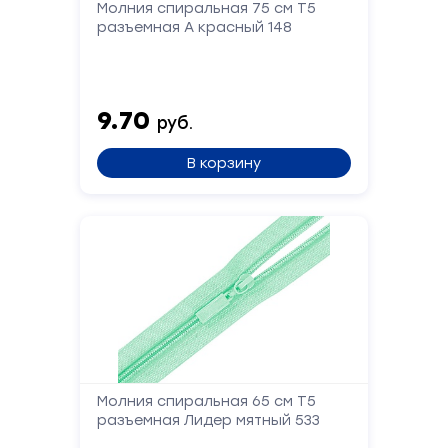
Молния спиральная 75 см Т5
разъемная А красный 148
Форма
обратной
9.70
руб.
связи
В корзину
Заполните
форму,
и
мы
вам
перезвоним
Ваше
имя
Молния спиральная 65 см Т5
Телефон
разъемная Лидер мятный 533