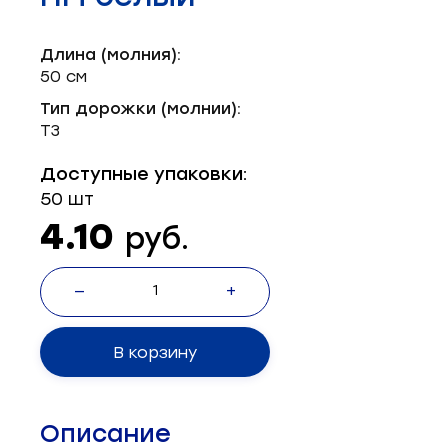
Запчасти для швейного оборудования
21
Длина (молния):
Запчасти: иглы
3
50 см
Нетканые материалы
2
Тип дорожки (молнии):
Т3
Установочное оборудование
8
Доступные упаковки:
50 шт
4.10
руб.
—
+
В корзину
Описание