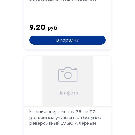
Форма
обратной
9.20
руб.
связи
В корзину
Заполните
форму,
и
мы
вам
перезвоним
Ваше
имя
Молния спиральная 75 см Т7
разъемная улучшенная бегунок
Телефон
реверсивный LOGO А черный