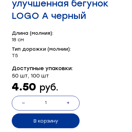
улучшенная бегунок
Запчасти для швейного оборудования
21
LOGO А черный
Запчасти: иглы
3
Нетканые материалы
2
Длина (молния):
18 см
Установочное оборудование
8
Тип дорожки (молнии):
Т5
Доступные упаковки:
50 шт, 100 шт
4.50
руб.
—
+
В корзину