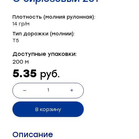
Запчасти для швейного оборудования
21
Плотность (молния рулонная):
Запчасти: иглы
3
14 гр/м
Нетканые материалы
2
Тип дорожки (молнии):
Т5
Установочное оборудование
8
Доступные упаковки:
200 м
5.35
руб.
—
+
В корзину
Описание