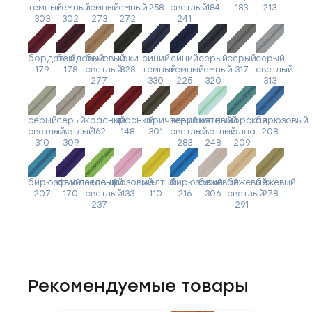
темный
темный
темный
темный
258
светлый
184
183
213
303
302
273
272
241
бордовый
бордовый
бежевый
хаки
синий
синий
серый
серый
серый
179
178
светлый
328
темный
темный
темный
317
светлый
277
330
225
320
313
серый
серый
красный
красный
коричневый
терракотовый
мятный
морская
бирюзовый
светлый
светлый
162
148
301
светлый
светлый
волна
208
310
309
283
248
209
бирюзовый
фиолетовый
зеленый
розовый
желтый
бирюзовый
бежевый
бежевый
бежевый
207
170
светлый
133
110
216
306
светлый
278
237
291
Рекомендуемые товары