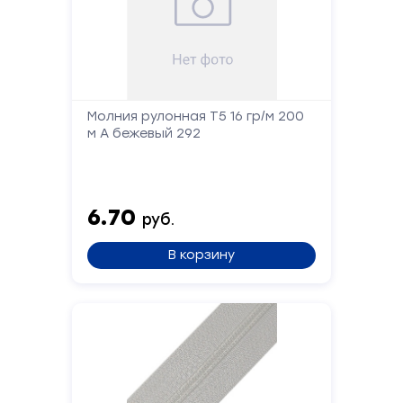
Заполните
форму,
и
мы
вам
перезвоним
Молния рулонная Т5 16 гр/м 200
м А бежевый 292
Ваше
имя
6.70
руб.
Телефон
В корзину
Сообщение