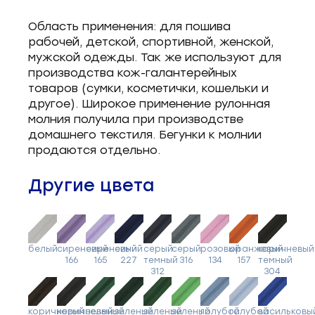
Область применения: для пошива
рабочей, детской, спортивной, женской,
мужской одежды. Так же используют для
производства кож-галантерейных
товаров (сумки, косметички, кошельки и
другое). Широкое применение рулонная
молния получила при производстве
домашнего текстиля. Бегунки к молнии
продаются отдельно.
Другие цвета
белый
сиреневый
сиреневый
синий
серый
серый
розовый
оранжевый
коричневый
166
165
227
темный
316
134
157
темный
312
304
коричневый
коричневый
зеленый
зеленый
зеленый
зеленый
голубой
голубой
васильковы