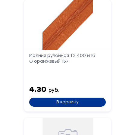
Молния рулонная Т3 400 м К/
О оранжевый 157
4.30
руб.
В корзину
Форма
обратной
связи