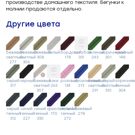
производстве домашнего текстиля. Бегунки к
молнии продаются отдельно.
Другие цвета
бежевый
бежевый
бежевый
белый
бордовый
голубой
зеленый
коричневый
красный
светлый
светлый
308
178
331
243
301
148
277
306
серый
черный
бежевый
хаки
розовый
васильковый
бежевый
серый
коричнев
317
светлый
263
134
213
светлый
светлый
темный
307
291
310
304
серый
синий
синий
фиолетовый
зеленый
бежевый
темный
темный
темный
170
темный
278
312
227
330
272