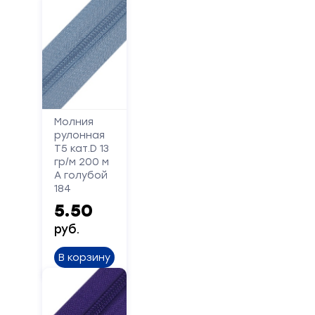
Ваше
имя
Телефон
Молния
Сообщение
рулонная
Т5 кат.D 13
гр/м 200 м
А голубой
184
5.50
руб.
Отправить
В корзину