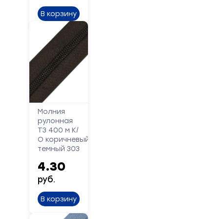
В корзину
Форма
обратной
Молния
рулонная
связи
Т3 400 м К/
О коричневый
темный 303
Заполните
форму,
4.30
и
руб.
мы
вам
В корзину
перезвоним