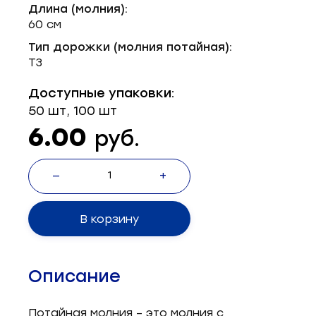
Длина (молния):
Запчасти для швейного оборудования
21
60 см
Запчасти: иглы
3
Тип дорожки (молния потайная):
Т3
Нетканые материалы
2
Доступные упаковки:
Установочное оборудование
8
50 шт, 100 шт
6.00
руб.
—
+
В корзину
Описание
Потайная молния – это молния с