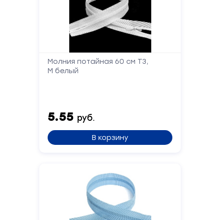
Форма
Молния потайная 60 см Т3,
М белый
обратной
связи
5.55
Заполните
руб.
форму,
и
В корзину
мы
вам
перезвоним
Ваше
имя