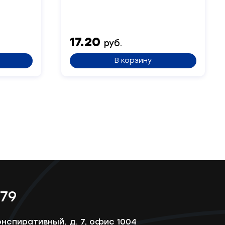
17.20
руб.
В корзину
-79
онспиративный, д. 7, офис 1004