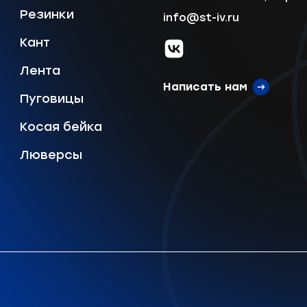
Резинки
info@st-iv.ru
Отправить
Кант
vk.com
Лента
Написать нам
Пуговицы
Косая бейка
Люверсы