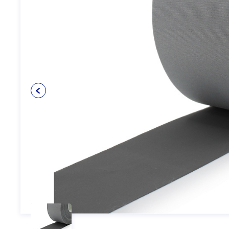
Упаковочные материалы
12
Пуговицы
5
Клеевые и прокладочные
5
материалы
Косая бейка
3
Кружево
6
Шнуры
4
Прикладные материалы
4
Ткань подкладочная
0
Товары для маркировки
8
Утеплители и наполнители
3