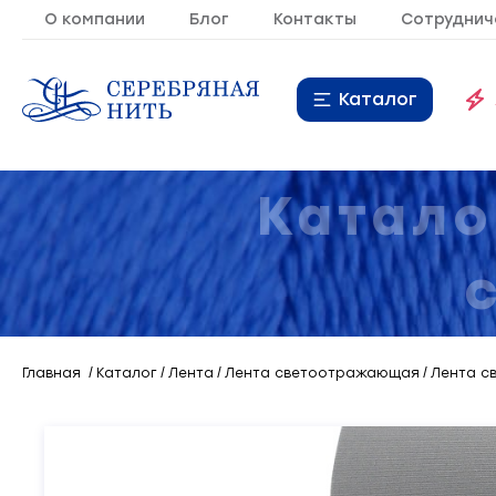
О компании
Блог
Контакты
Сотруднич
Каталог
Нитки
16
Катало
Молния
9
Резинка
10
Кант
7
Главная
Каталог
Лента
Лента светоотражающая
Лента с
Лента
20
Металлопластиковая
21
фурнитура