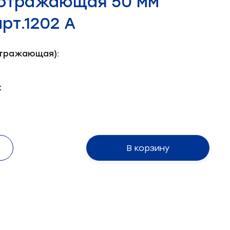
оотражающая 50 мм
рт.1202 А
отражающая):
:
В корзину