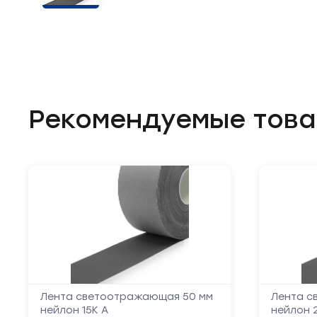
Челночные устройства
3
Приспособления для ШМ
15
Запчасти для швейного
21
оборудования
Рекомендуемые тов
Запчасти: иглы
3
Нетканые материалы
2
Установочное оборудование
8
Лента светоотражающая 50 мм
Лента с
нейлон 15К А
нейлон 