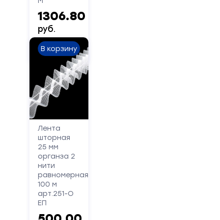
М
Сообщение
1306.80
руб.
В корзину
Отправить
Лента
шторная
25 мм
органза 2
нити
равномерная
100 м
арт.251-О
ЕП
500.00