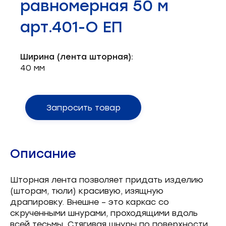
равномерная 50 м
Запчасти для швейного оборудования
21
арт.401-О ЕП
Запчасти: иглы
3
Нетканые материалы
2
Ширина (лента шторная):
40 мм
Установочное оборудование
8
Запросить товар
Описание
Шторная лента позволяет придать изделию
(шторам, тюли) красивую, изящную
драпировку. Внешне – это каркас со
скрученными шнурами, проходящими вдоль
всей тесьмы. Стягивая шнуры по поверхности