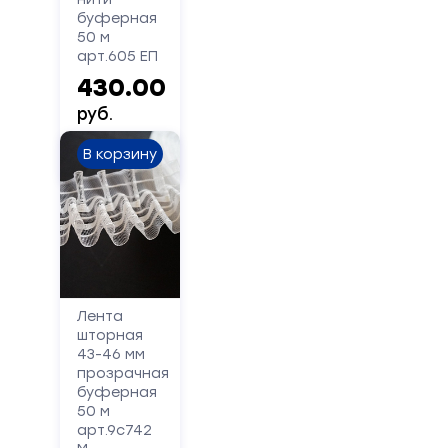
буферная
Форма
50 м
арт.605 ЕП
обратной
430.00
связи
руб.
Заполните
В корзину
форму,
и
мы
вам
перезвоним
Ваше
Лента
имя
шторная
43-46 мм
прозрачная
Телефон
буферная
50 м
арт.9с742