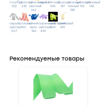
голубой
красный
оранжевый
черный
мятный
фуксия
розовый
розовый
розовый
332
235
светлый
530
187
темный
155
148
662
158
серый
розовый
синий
сиреневый
салатовый
кремовый
светлый
161
ярко
светлый
544
815
007
366
430
Рекомендуемые товары