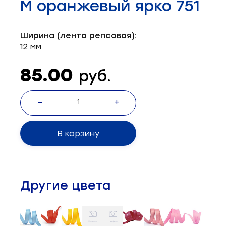
М оранжевый ярко 751
Запчасти для швейного оборудования
21
Запчасти: иглы
3
Ширина (лента репсовая):
12 мм
Нетканые материалы
2
85.00
руб.
Установочное оборудование
8
—
+
В корзину
Другие цвета