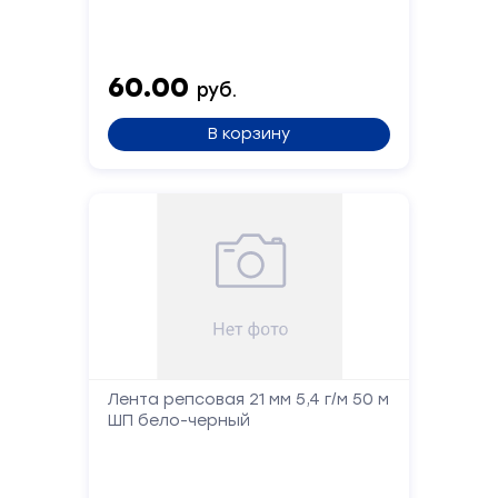
Форма
обратной
60.00
руб.
связи
В корзину
Заполните
форму,
и
мы
вам
перезвоним
Ваше
имя
Лента репсовая 21 мм 5,4 г/м 50 м
ШП бело-черный
Телефон