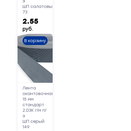
э
ШП салатовый
73
Сообщение
2.55
руб.
В корзину
Отправить
Лента
окантовочная
15 мм
стандарт
2,03К г/м п/
э
ШП серый
149