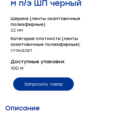
м п/э ШП черный
Запчасти для швейного оборудования
21
Запчасти: иглы
3
Ширина (ленты окантовочные
полиэфирные):
Нетканые материалы
2
22 мм
Категория плотности (ленты
Установочное оборудование
8
окантовочные полиэфирные):
стандарт
Доступные упаковки:
100 м
Запросить товар
Описание