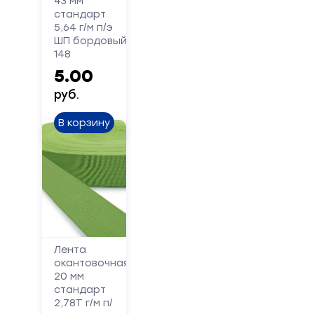
43 мм
стандарт
5,64 г/м п/э
Форма
ШП бордовый
148
обратной
5.00
связи
руб.
Заполните
В корзину
форму,
и
мы
вам
перезвоним
Ваше
имя
Лента
окантовочная
20 мм
Телефон
стандарт
2,78Т г/м п/