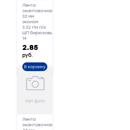
Лента
окантовочная
32 мм
эконом
3,32 г/м п/э
ШП бирюзовый
14
2.85
руб.
В корзину
Лента
окантовочная