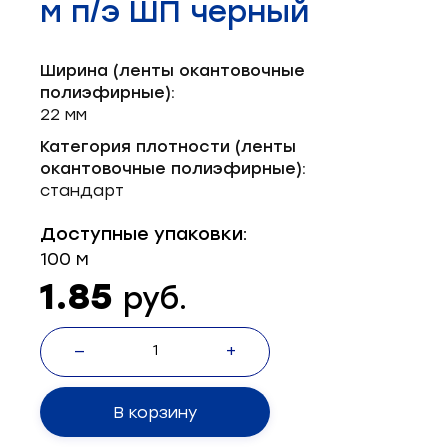
м п/э ШП черный
Запчасти для швейного оборудования
21
Запчасти: иглы
3
Ширина (ленты окантовочные
полиэфирные):
Нетканые материалы
2
22 мм
Категория плотности (ленты
Установочное оборудование
8
окантовочные полиэфирные):
стандарт
Доступные упаковки:
100 м
1.85
руб.
—
+
В корзину