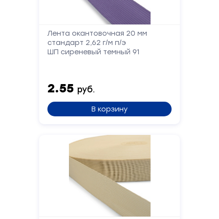
Лента окантовочная 20 мм
Форма
стандарт 2,62 г/м п/э
ШП сиреневый темный 91
обратной
связи
2.55
руб.
Заполните
В корзину
форму,
и
мы
вам
перезвоним
Ваше
имя
Телефон