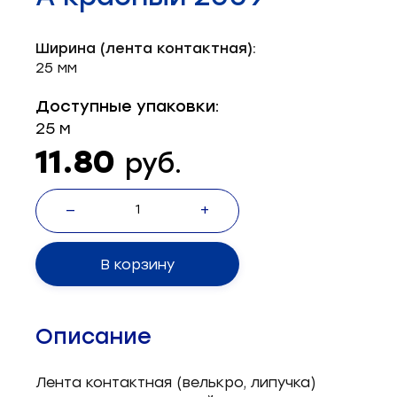
Запчасти для швейного оборудования
21
Ширина (лента контактная):
Запчасти: иглы
3
25 мм
Нетканые материалы
2
Доступные упаковки:
25 м
Установочное оборудование
8
11.80
руб.
—
+
В корзину
Описание
Лента контактная (велькро, липучка)