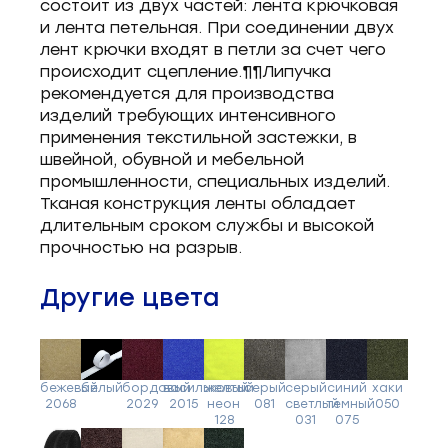
состоит из двух частей: лента крючковая
и лента петельная. При соединении двух
лент крючки входят в петли за счет чего
происходит сцепление.¶¶Липучка
рекомендуется для производства
изделий требующих интенсивного
применения текстильной застежки, в
швейной, обувной и мебельной
промышленности, специальных изделий.
Тканая конструкция ленты обладает
длительным сроком службы и высокой
прочностью на разрыв.
Другие цвета
бежевый
белый
бордовый
васильковый
желтый
серый
серый
синий
хаки
2068
2029
2015
неон
081
светлый
темный
050
128
031
075