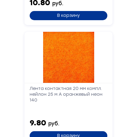
10.80
перезвоним
руб.
В корзину
Ваше
имя
Телефон
Сообщение
Лента контактная 20 мм компл.
нейлон 25 м А оранжевый неон
140
9.80
руб.
Отправить
В корзину