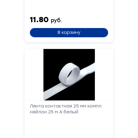
11.80
руб.
В корзину
Форма
обратной
связи
Заполните
Лента контактная 25 мм компл.
нейлон 25 м А белый
форму,
и
мы
вам