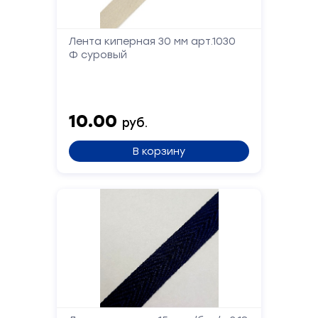
Лента киперная 30 мм арт.1030
Ф суровый
Форма
обратной
связи
10.00
руб.
Заполните
В корзину
форму,
и
мы
вам
перезвоним
Ваше
имя
Телефон