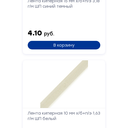
Лента киперная 15 мм х/б+п/э 3,18
г/м ШП синий темный
Сообщение
4.10
руб.
В корзину
Отправить
Лента киперная 10 мм х/б+п/э 1,63
г/м ШП белый