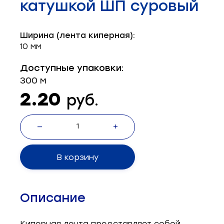
катушкой ШП суровый
Запчасти для швейного оборудования
21
Запчасти: иглы
3
Ширина (лента киперная):
10 мм
Нетканые материалы
2
Доступные упаковки:
Установочное оборудование
8
300 м
2.20
руб.
—
+
В корзину
Описание
Киперная лента представляет собой