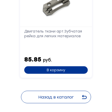
Двигатель ткани арт.Зубчатая
рейка для легких материалов
Форма
обратной
85.85
связи
руб.
В корзину
Заполните
форму,
и
мы
вам
Назад в каталог
перезвоним
Ваше