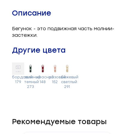
Описание
Бегунок - это подвижная часть молнии-
застежки.
Другие цвета
бордовый
зеленый
красный
розовый
бежевый
179
темный
148
152
светлый
273
291
Рекомендуемые товары