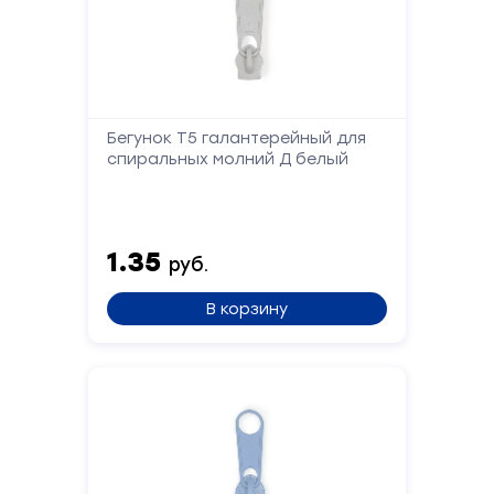
Форма
Бегунок Т5 галантерейный для
спиральных молний Д белый
обратной
связи
1.35
Заполните
руб.
форму,
и
В корзину
мы
вам
перезвоним
Ваше
имя