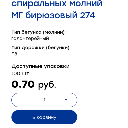
спиральных молний
Запчасти для швейного оборудования
21
МГ бирюзовый 274
Запчасти: иглы
3
Нетканые материалы
2
Тип бегунка (молнии):
галантерейный
Установочное оборудование
8
Тип дорожки (бегунки):
Т3
Доступные упаковки:
100 шт
0.70
руб.
—
+
В корзину