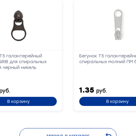
Ваше
имя
Телефон
 Т5 галантерейный
Бегунок Т5 галантерейн
Сообщение
GRIB для спиральных
спиральных молний ПМ 
А черный никель
1.35
руб.
руб.
В корзину
В корзину
Отправить
Назад в каталог