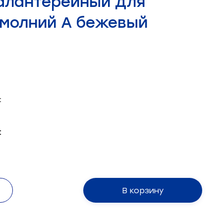
галантерейный для
 молний А бежевый
:
:
В корзину