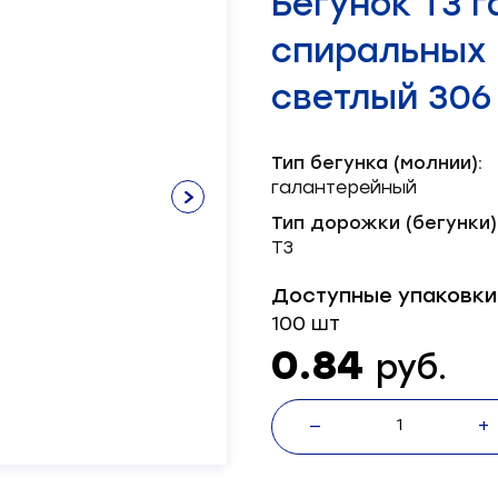
Бегунок Т3 
Нитки х/б
Лента брючная
Пряжка
Окантователь
Масленка
Паты
Нитки швейные
Лента декоративная
Серводвигатель
спиральных
Лента корсажная
Блочка
Масло
Пукля
Смазка
Хольнитен
Механизм
Шляпка
Тэн
светлый 306
Ножи
Тип бегунка (молнии):
галантерейный
Тип дорожки (бегунки)
Т3
Доступные упаковки
100 шт
0.84
руб.
—
+