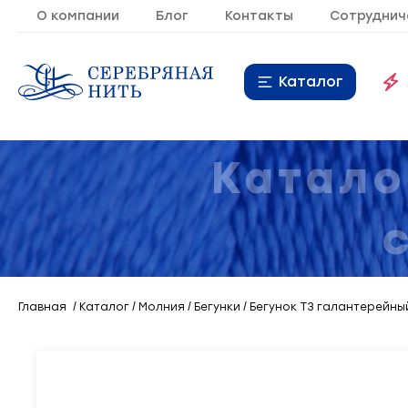
О компании
Блог
Контакты
Сотруднич
Каталог
Нитки
16
Катало
Молния
9
Резинка
10
Кант
7
Главная
Каталог
Молния
Бегунки
Бегунок Т3 галантерейный
Лента
20
Металлопластиковая
21
фурнитура