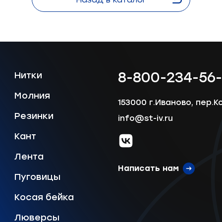
8-800-234-56
Нитки
Молния
153000 г.Иваново, пер.К
Резинки
info@st-iv.ru
Кант
vk.com
Лента
Написать нам
Пуговицы
Косая бейка
Люверсы