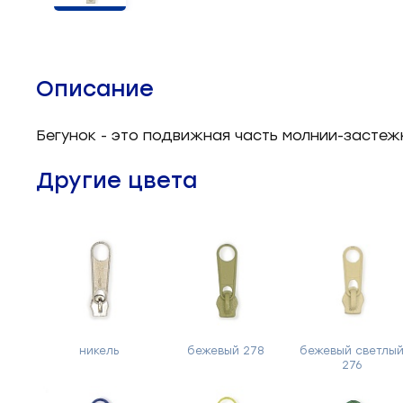
Челночные устройства
3
Приспособления для ШМ
15
Описание
Запчасти для швейного
21
оборудования
Бегунок - это подвижная часть молнии-застеж
Запчасти: иглы
3
Другие цвета
Нетканые материалы
2
Установочное оборудование
8
никель
бежевый 278
бежевый светлы
276