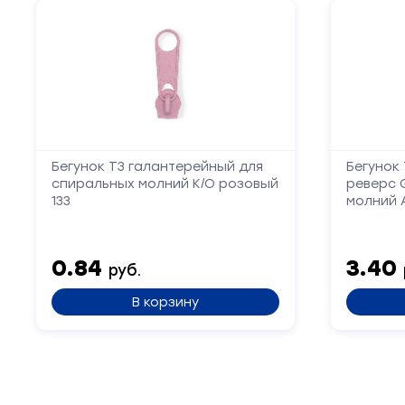
Бегунок Т3 галантерейный для
Бегунок
спиральных молний К/О розовый
реверс 
133
молний 
0.84
3.40
руб.
В корзину