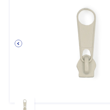
Упаковочные материалы
12
Пуговицы
5
Клеевые и прокладочные
5
материалы
Косая бейка
3
Кружево
6
Шнуры
4
Прикладные материалы
4
Ткань подкладочная
0
Товары для маркировки
8
Утеплители и наполнители
3