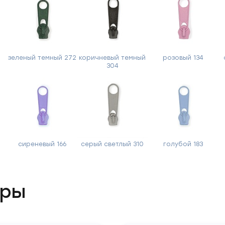
зеленый темный 272
коричневый темный
розовый 134
304
Форма
обратной
связи
сиреневый 166
серый светлый 310
голубой 183
Заполните
форму,
ары
и
мы
вам
перезвоним