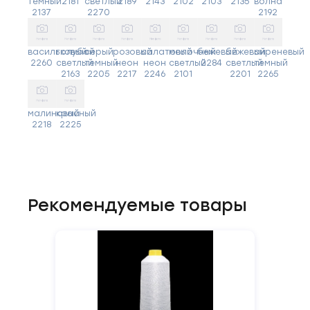
темный
2181
светлый
2189
2143
2102
2103
2135
волна
2137
2270
2192
васильковый
голубой
серый
розовый
салатовый
молочный
бежевый
бежевый
сиреневый
2260
светлый
темный
неон
неон
светлый
2284
светлый
темный
2163
2205
2217
2246
2101
2201
2265
малиновый
красный
2218
2225
Рекомендуемые товары