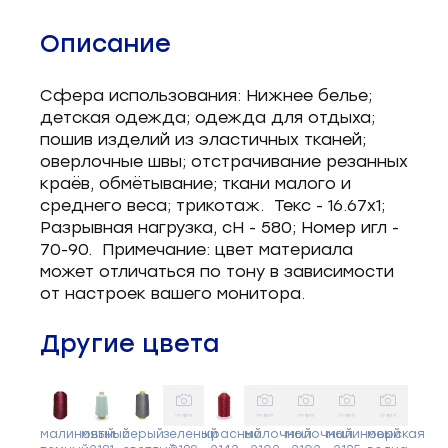
Описание
Cфера использования: Нижнее белье;
детская одежда; одежда для отдыха;
пошив изделий из эластичных тканей;
оверлочные швы; отстрачивание резанных
краёв, обмётывание; ткани малого и
среднего веса; трикотаж. Teкс - 16.67x1;
Разрывная нагрузка, сН - 580; Номер игл -
70-90. Примечание: цвет материала
может отличаться по тону в зависимости
от настроек вашего монитора.
Другие цвета
малиновый
мятный
серый
зеленый
красный
молочный
молочный
малиновый
морская