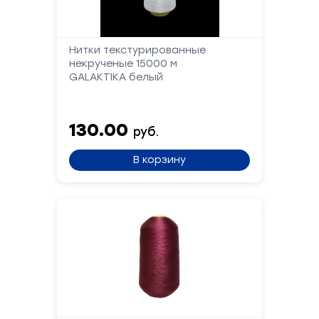
Нитки текстурированные
некрученые 15000 м
GALAKTIKA белый
130.00
руб.
В корзину
Форма
обратной
связи
Заполните
форму,