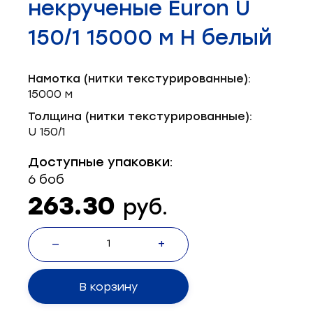
некрученые Euron U
Запчасти для швейного оборудования
21
150/1 15000 м Н белый
Запчасти: иглы
3
Нетканые материалы
2
Намотка (нитки текстурированные):
15000 м
Установочное оборудование
8
Толщина (нитки текстурированные):
U 150/1
Доступные упаковки:
6 боб
263.30
руб.
—
+
В корзину