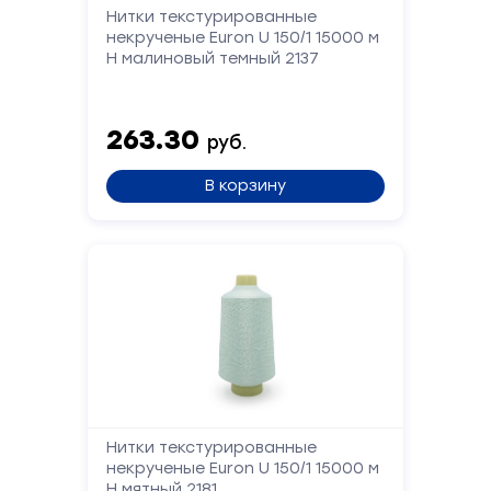
и
Нитки текстурированные
мы
некрученые Euron U 150/1 15000 м
вам
Н малиновый темный 2137
перезвоним
Ваше
263.30
имя
руб.
В корзину
Телефон
Сообщение
Нитки текстурированные
некрученые Euron U 150/1 15000 м
Н мятный 2181