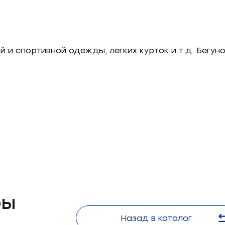
 и спортивной одежды, легких курток и т.д. Бегуно
Форма
обратной
связи
ры
Назад в каталог