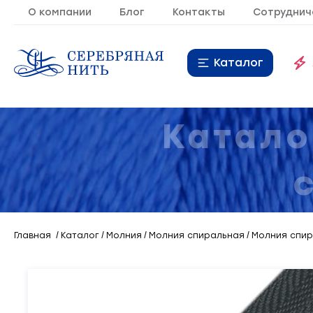
О компании
Блог
Контакты
Сотруднич
Каталог
Нитки
16
Катало
Молния
9
Резинка
10
Кант
7
Главная
Каталог
Молния
Молния спиральная
Молния спира
Лента
20
Металлопластиковая
21
фурнитура