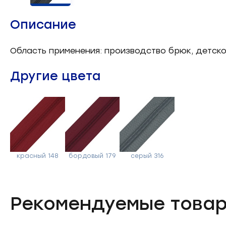
Челночные устройства
3
Описание
Приспособления для ШМ
15
Область применения: производство брюк, детской
Запчасти для швейного
21
Другие цвета
оборудования
Запчасти: иглы
3
Нетканые материалы
2
Установочное оборудование
8
красный 148
бордовый 179
серый 316
Рекомендуемые това