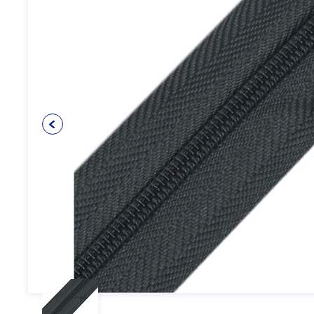
Упаковочные материалы
12
Пуговицы
5
Клеевые и прокладочные
5
материалы
Косая бейка
3
Кружево
6
Шнуры
4
Прикладные материалы
4
Ткань подкладочная
0
Товары для маркировки
8
Утеплители и наполнители
3