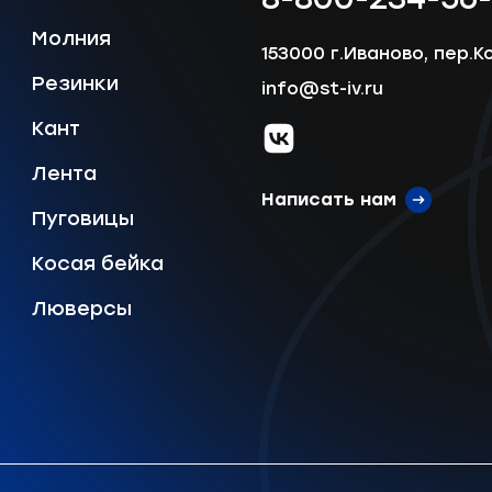
Молния
153000 г.Иваново, пер.К
Резинки
info@st-iv.ru
Отправить
Кант
vk.com
Лента
Написать нам
Пуговицы
Косая бейка
Люверсы