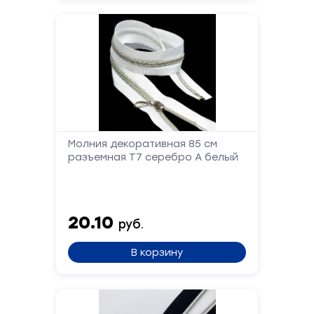
связи
Заполните
форму,
и
мы
вам
перезвоним
Молния декоративная 85 см
разъемная Т7 серебро А белый
Ваше
имя
20.10
Телефон
руб.
В корзину
Сообщение