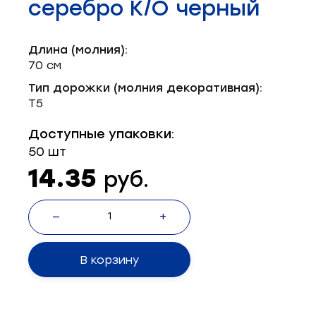
серебро К/О черный
Запчасти для швейного оборудования
21
Запчасти: иглы
3
Длина (молния):
70 см
Нетканые материалы
2
Тип дорожки (молния декоративная):
Т5
Установочное оборудование
8
Доступные упаковки:
50 шт
14.35
руб.
—
+
В корзину