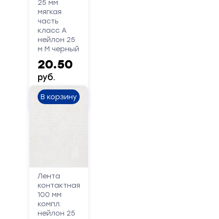
25 мм
мы
мягкая
вам
часть
перезвоним
класс А
нейлон 25
м М черный
Ваше
имя
20.50
руб.
Телефон
В корзину
Сообщение
Лента
контактная
100 мм
компл.
нейлон 25