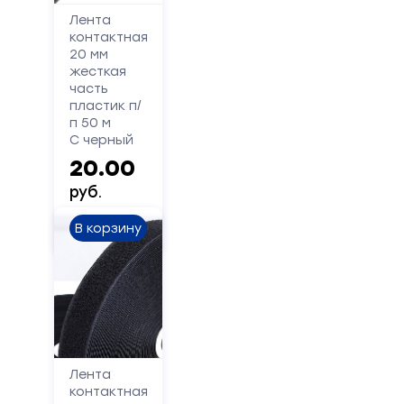
Лента
контактная
20 мм
жесткая
часть
пластик п/
п 50 м
С черный
20.00
руб.
В корзину
Форма
обратной
связи
Заполните
Лента
форму,
контактная
и