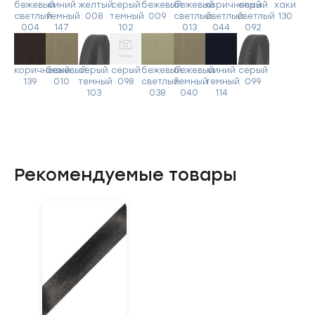
бежевый
синий
желтый
серый
бежевый
бежевый
коричневый
серый
хаки
светлый
темный
008
темный
009
светлый
светлый
светлый
130
004
147
102
013
044
092
коричневый
бежевый
серый
серый
бежевый
бежевый
синий
серый
139
010
темный
098
светлый
темный
темный
099
103
038
040
114
Рекомендуемые товары