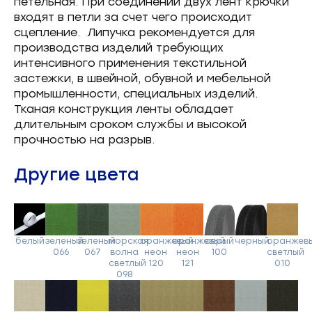
петельная. При соединении двух лент крючки
входят в петли за счет чего происходит
сцепление. Липучка рекомендуется для
производства изделий требующих
интенсивного применения текстильной
застежки, в швейной, обувной и мебельной
промышленности, специальных изделий.
Тканая конструкция ленты обладает
длительным сроком службы и высокой
прочностью на разрыв.
Другие цвета
белый
зеленый
зеленый
морская
оранжевый
оранжевый
серый
черный
оранжев
066
067
волна
неон
неон
100
светлый
светлый
120
121
010
098