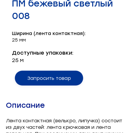
ПМ бежевый светлый
Запчасти для швейного оборудования
21
008
Запчасти: иглы
3
Нетканые материалы
2
Ширина (лента контактная):
25 мм
Установочное оборудование
8
Доступные упаковки:
25 м
Запросить товар
Описание
Лента контактная (велькро, липучка) состоит
из двух частей: лента крючковая и лента