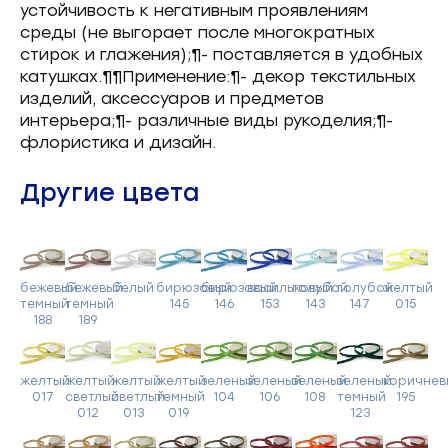
устойчивость к негативным проявлениям
среды (не выгорает после многократных
стирок и глажения);¶- поставляется в удобных
катушках.¶¶Применение:¶- декор текстильных
изделий, аксессуаров и предметов
интерьера;¶- различные виды рукоделия;¶-
флористика и дизайн.
Другие цвета
бежевый
бежевый
белый
бирюзовый
бирюзовый
васильковый
голубой
голубой
желтый
темный
темный
145
146
153
143
147
015
188
189
желтый
желтый
желтый
желтый
зеленый
зеленый
зеленый
зеленый
коричнев
017
светлый
светлый
темный
104
106
108
темный
195
012
013
019
123