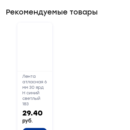
Рекомендуемые товары
Форма
обратной
связи
Лента
атласная 6
Заполните
мм 30 ярд
форму,
Н синий
светлый
и
183
мы
29.40
вам
перезвоним
руб.