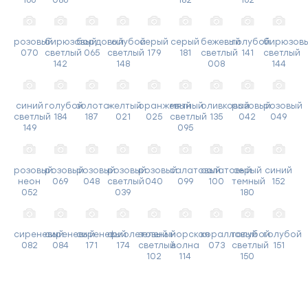
розовый
бирюзовый
бордовый
голубой
серый
серый
бежевый
голубой
бирюзов
070
светлый
065
светлый
179
181
светлый
141
светлый
142
148
008
144
синий
голубой
золото
желтый
оранжевый
мятный
оливковый
розовый
розовый
светлый
184
187
021
025
светлый
135
042
049
149
095
розовый
розовый
розовый
розовый
розовый
салатовый
салатовый
серый
синий
неон
069
048
светлый
040
099
100
темный
152
052
039
180
сиреневый
сиреневый
сиреневый
фиолетовый
зеленый
морская
коралловый
голубой
голубой
082
084
171
174
светлый
волна
073
светлый
151
102
114
150