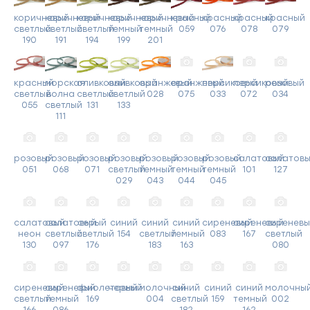
коричневый
коричневый
коричневый
коричневый
коричневый
красный
красный
красный
красный
светлый
светлый
светлый
темный
темный
059
076
078
079
190
191
194
199
201
красный
морская
оливковый
оливковый
оранжевый
оранжевый
персиковый
персиковый
розовый
светлый
волна
светлый
светлый
028
075
033
072
034
055
светлый
131
133
111
розовый
розовый
розовый
розовый
розовый
розовый
розовый
салатовый
салатов
051
068
071
светлый
темный
темный
темный
101
127
029
043
044
045
салатовый
салатовый
серый
синий
синий
синий
сиреневый
сиреневый
сиреневы
неон
светлый
светлый
154
светлый
темный
083
167
светлый
130
097
176
183
163
080
сиреневый
сиреневый
фиолетовый
черный
молочный
синий
синий
синий
молочны
светлый
темный
169
004
светлый
159
темный
002
166
086
182
162