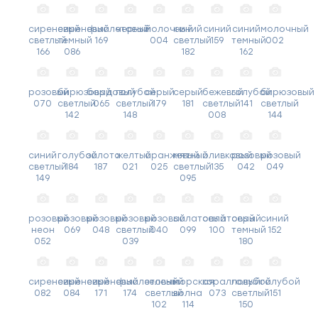
сиреневый
сиреневый
фиолетовый
черный
молочный
синий
синий
синий
молочный
светлый
темный
169
004
светлый
159
темный
002
166
086
182
162
розовый
бирюзовый
бордовый
голубой
серый
серый
бежевый
голубой
бирюзовый
070
светлый
065
светлый
179
181
светлый
141
светлый
142
148
008
144
синий
голубой
золото
желтый
оранжевый
мятный
оливковый
розовый
розовый
светлый
184
187
021
025
светлый
135
042
049
149
095
розовый
розовый
розовый
розовый
розовый
салатовый
салатовый
серый
синий
неон
069
048
светлый
040
099
100
темный
152
052
039
180
сиреневый
сиреневый
сиреневый
фиолетовый
зеленый
морская
коралловый
голубой
голубой
082
084
171
174
светлый
волна
073
светлый
151
102
114
150