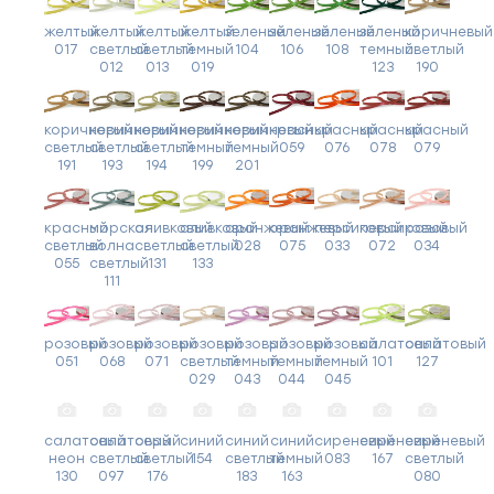
желтый
желтый
желтый
желтый
зеленый
зеленый
зеленый
зеленый
коричневый
017
светлый
светлый
темный
104
106
108
темный
светлый
012
013
019
123
190
коричневый
коричневый
коричневый
коричневый
коричневый
красный
красный
красный
красный
светлый
светлый
светлый
темный
темный
059
076
078
079
191
193
194
199
201
красный
морская
оливковый
оливковый
оранжевый
оранжевый
персиковый
персиковый
розовый
светлый
волна
светлый
светлый
028
075
033
072
034
055
светлый
131
133
111
розовый
розовый
розовый
розовый
розовый
розовый
розовый
салатовый
салатовый
051
068
071
светлый
темный
темный
темный
101
127
029
043
044
045
салатовый
салатовый
серый
синий
синий
синий
сиреневый
сиреневый
сиреневый
неон
светлый
светлый
154
светлый
темный
083
167
светлый
130
097
176
183
163
080