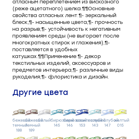
атласным переплетением из вискозного
(реже ацетатного) шелка.¶¶Основные
свойства атласных лент:¶- зеркальный
блеск;¶- насыщенные цвета;¶- прочность
на разрыв;¶- устойчивость к негативным
проявлениям среды (не выгорает после
многократных стирок и глажения);¶-
поставляется в удобных
катушках.¶¶Применение:¶- декор
текстильных изделий, аксессуаров и
предметов интерьера;¶- различные виды
рукоделия;¶- флористика и дизайн.
Другие цвета
бежевый
бежевый
белый
бирюзовый
бирюзовый
васильковый
голубой
голубой
желтый
темный
темный
145
146
153
143
147
015
188
189