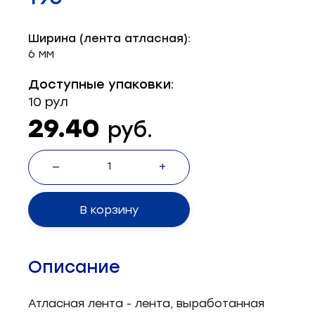
Запчасти для швейного оборудования
21
Ширина (лента атласная):
Запчасти: иглы
3
6 мм
Нетканые материалы
2
Доступные упаковки:
10 рул
Установочное оборудование
8
29.40
руб.
—
+
В корзину
Описание
Атласная лента - лента, выработанная