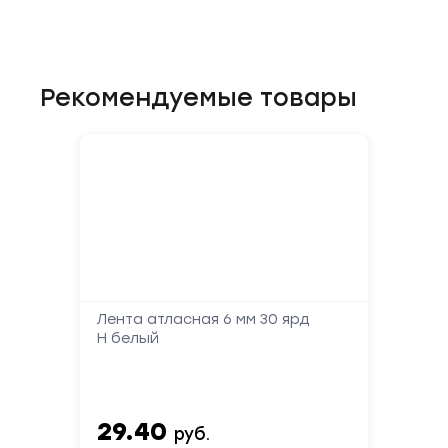
Рекомендуемые товары
Форма
обратной
связи
Заполните
Лента атласная 6 мм 30 ярд
форму,
Н белый
и
мы
вам
перезвоним
29.40
руб.